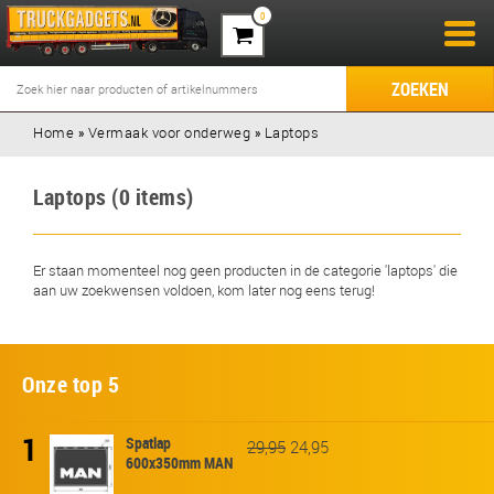
0
ZOEKEN
Home
»
Vermaak voor onderweg
»
Laptops
Laptops (0 items)
Er staan momenteel nog geen producten in de categorie 'laptops' die
aan uw zoekwensen voldoen, kom later nog eens terug!
Onze top 5
1
Spatlap
29,95
24,95
600x350mm MAN