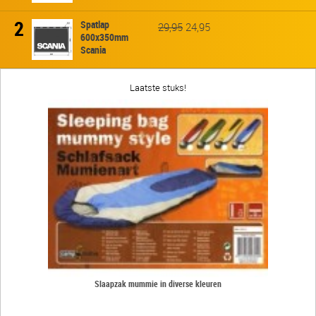
2
Spatlap
29,95
24,95
600x350mm
Scania
Laatste stuks!
Slaapzak mummie in diverse kleuren