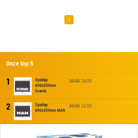
1
Onze top 5
1
Spatlap
29,95
24,95
600x350mm
Scania
2
Spatlap
29,95
24,95
600x350mm MAN