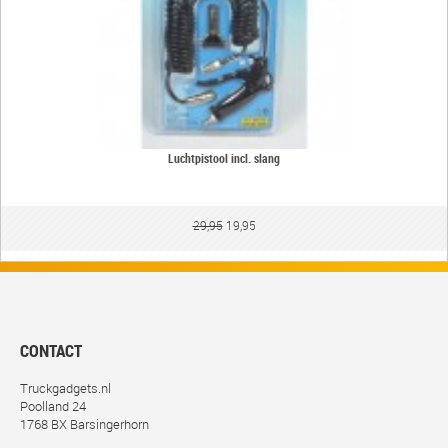
Luchtpistool incl. slang
29,95
19,95
CONTACT
Truckgadgets.nl
Poolland 24
1768 BX Barsingerhorn