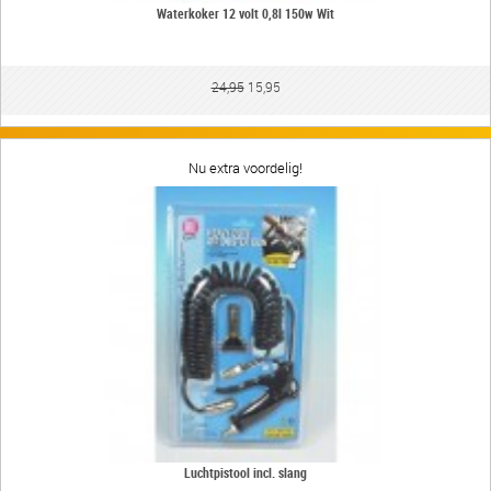
Waterkoker 12 volt 0,8l 150w Wit
24,95
15,95
Nu extra voordelig!
Luchtpistool incl. slang