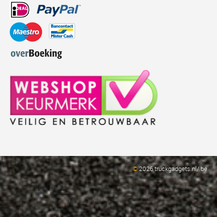
©
2026 truckgadgets.nl/.be