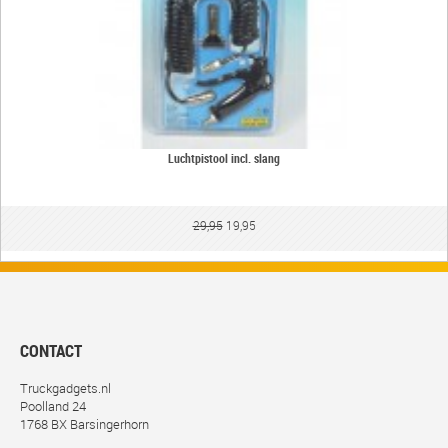
Luchtpistool incl. slang
29,95
19,95
CONTACT
Truckgadgets.nl
Poolland 24
1768 BX Barsingerhorn