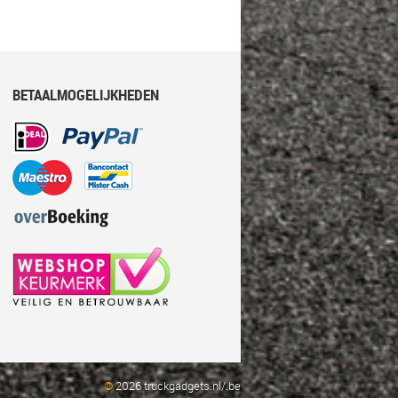
BETAALMOGELIJKHEDEN
©
2026 truckgadgets.nl/.be