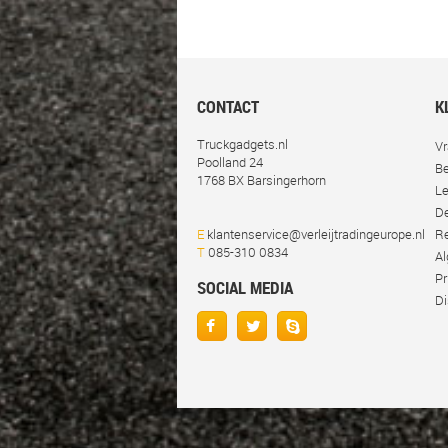
CONTACT
K
Truckgadgets.nl
Vr
Poolland 24
Be
1768 BX Barsingerhorn
Le
De
E
klantenservice@verleijtradingeurope.nl
Re
T
085-310 0834
A
Pr
SOCIAL MEDIA
Di