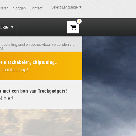
Select Language
▼
treren
Inloggen
Contact
0
VERIG
 bestelling snel en betrouwbaar verzonden via
S!
e uitschakelen, chiptuning..
 contact op!
s met een bon van Truckgadgets!
l hier!