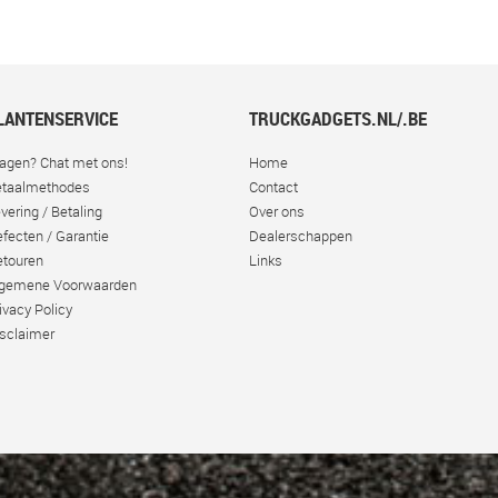
LANTENSERVICE
TRUCKGADGETS.NL/.BE
agen? Chat met ons!
Home
taalmethodes
Contact
vering / Betaling
Over ons
fecten / Garantie
Dealerschappen
touren
Links
lgemene Voorwaarden
ivacy Policy
sclaimer