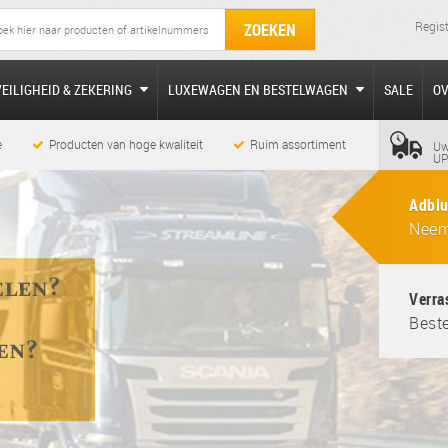
Regis
ZOEKEN
VEILIGHEID & ZEKERING
LUXEWAGEN EN BESTELWAGEN
SALE
O
e
Producten van hoge kwaliteit
Ruim assortiment
Uw
UP
Adblu
Neem
Verra
Beste