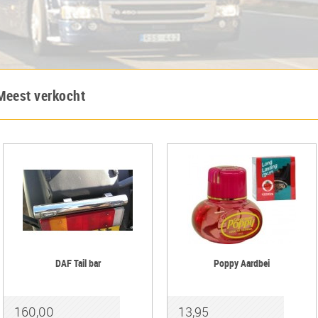
Meest verkocht
DAF Tail bar
Poppy Aardbei
160,00
13,95