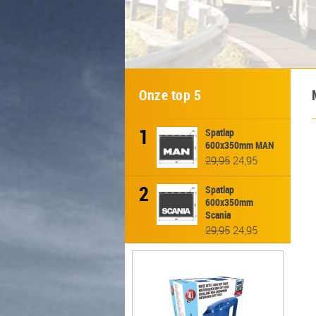
Onze top 5
1
Spatlap
600x350mm MAN
29,95
24,95
2
Spatlap
600x350mm
Scania
29,95
24,95