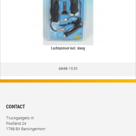
Luchtpistool incl. slang
29,95
19,95
CONTACT
Truckgadgets.nl
Poolland 24
1768 BX Barsingerhorn