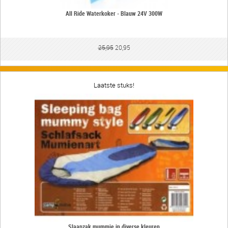
All Ride Waterkoker - Blauw 24V 300W
25,95
20,95
Laatste stuks!
Slaapzak mummie in diverse kleuren