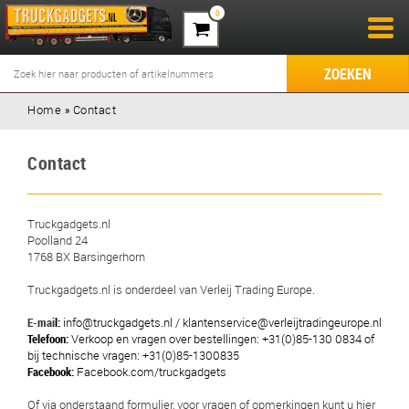
0
ZOEKEN
Home
»
Contact
Contact
Truckgadgets.nl
Poolland 24
1768 BX Barsingerhorn
Truckgadgets.nl is onderdeel van Verleij Trading Europe.
E-mai
l:
i
nfo@truckgadgets.nl
/ klantenservice@verleijtradingeurope.nl
Telefoon:
Verkoop en vragen over bestellingen: +31(0)85-130 0834 of
bij technische vragen: +31(0)85-1300835
Facebook:
Facebook.com/truckgadgets
Of via onderstaand formulier, voor vragen of opmerkingen kunt u hier