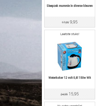
Slaapzak mummie in diverse kleuren
9,95
17,95
Laatste stuks!
Waterkoker 12 volt 0,8l 150w Wit
15,95
24,95
Nu extra voordelig!