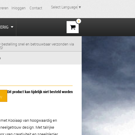
Select Language
▼
treren
Inloggen
Contact
0
VERIG
 bestelling snel en betrouwbaar verzonden via
S!
p
Dit product kan tijdelijk niet besteld worden
TW
 met Kooiaap van hoogwaardig en
ineelgetrouw design. Met talrijke
or uren creativiteit en speelplezier.