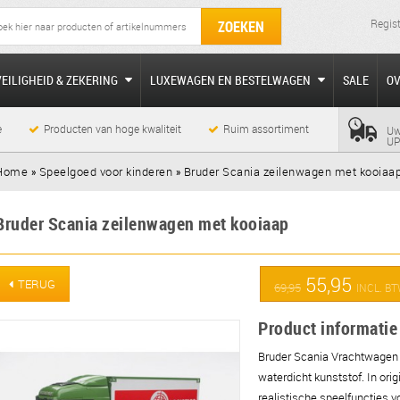
Regis
ZOEKEN
VEILIGHEID & ZEKERING
LUXEWAGEN EN BESTELWAGEN
SALE
O
e
Producten van hoge kwaliteit
Ruim assortiment
Uw
UP
Home
»
Speelgoed voor kinderen
»
Bruder Scania zeilenwagen met kooiaa
Bruder Scania zeilenwagen met kooiaap
55,95
TERUG
69,95
INCL. B
Product informatie
Bruder Scania Vrachtwagen
waterdicht kunststof. In orig
realistische speelfuncties vo