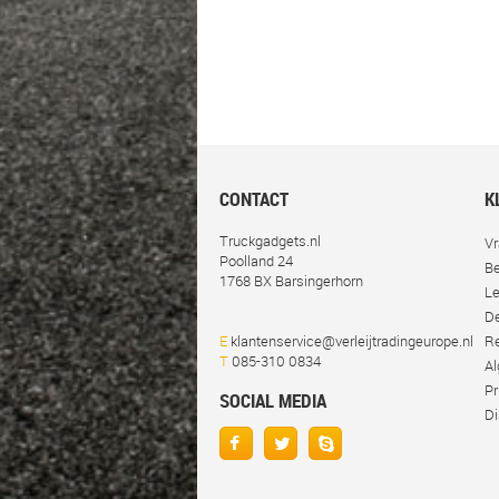
CONTACT
K
Truckgadgets.nl
Vr
Poolland 24
Be
1768 BX Barsingerhorn
Le
De
E
klantenservice@verleijtradingeurope.nl
Re
T
085-310 0834
A
Pr
SOCIAL MEDIA
Di