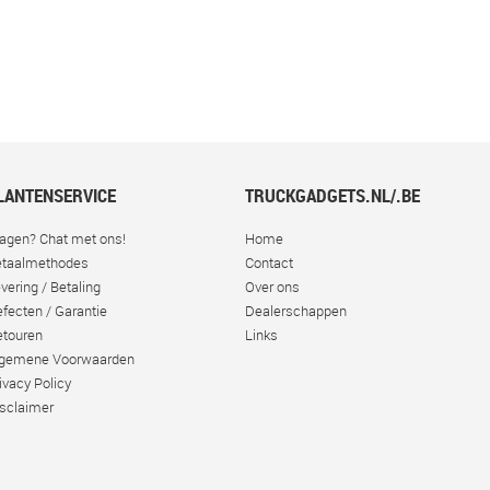
LANTENSERVICE
TRUCKGADGETS.NL/.BE
agen? Chat met ons!
Home
taalmethodes
Contact
vering / Betaling
Over ons
fecten / Garantie
Dealerschappen
touren
Links
lgemene Voorwaarden
ivacy Policy
sclaimer