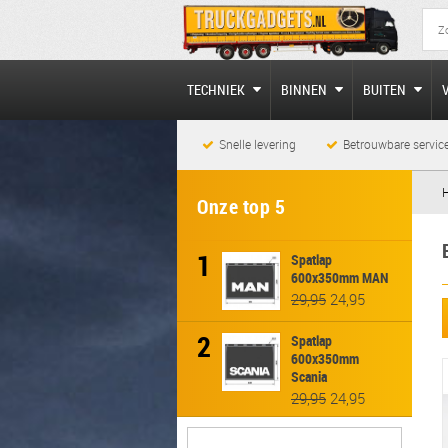
TECHNIEK
BINNEN
BUITEN
Snelle levering
Betrouwbare servic
Onze top 5
1
Spatlap
600x350mm MAN
29,95
24,95
2
Spatlap
600x350mm
Scania
29,95
24,95