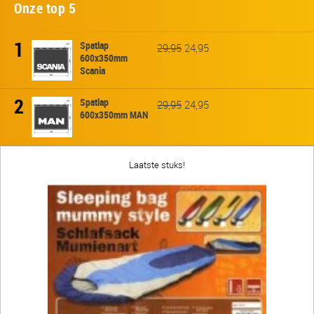
Onze top 5
1
Spatlap
29,95
24,95
600x350mm
Scania
2
Spatlap
29,95
24,95
600x350mm MAN
Laatste stuks!