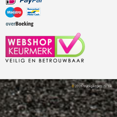
©
2026 truckgadgets.nl/.be