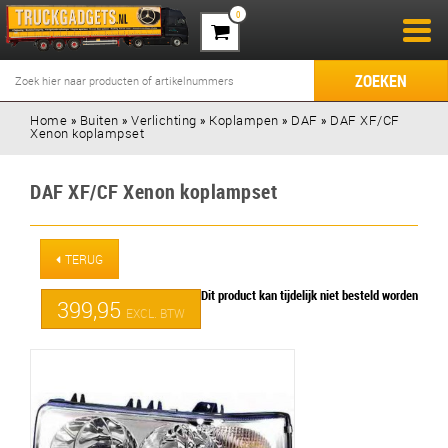
0
ZOEKEN
Home
»
Buiten
»
Verlichting
»
Koplampen
»
DAF
»
DAF XF/CF
Xenon koplampset
DAF XF/CF Xenon koplampset
TERUG
Dit product kan tijdelijk niet besteld worden
399,95
EXCL. BTW