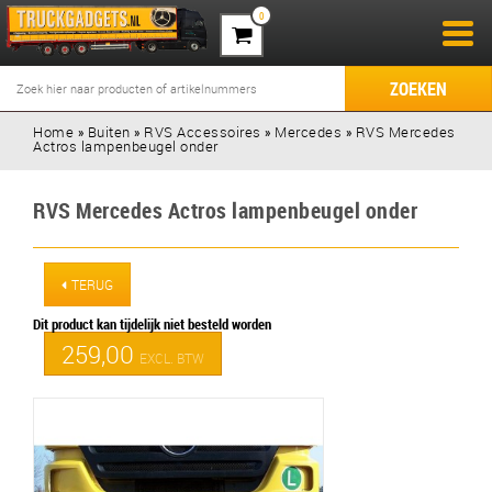
0
ZOEKEN
Home
»
Buiten
»
RVS Accessoires
»
Mercedes
»
RVS Mercedes
Actros lampenbeugel onder
RVS Mercedes Actros lampenbeugel onder
TERUG
Dit product kan tijdelijk niet besteld worden
259,00
EXCL. BTW