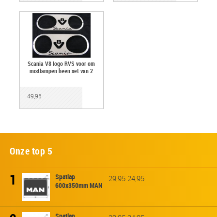
Scania V8 logo RVS voor om
mistlampen heen set van 2
49,95
Onze top 5
1
Spatlap
29,95
24,95
600x350mm MAN
Spatlap