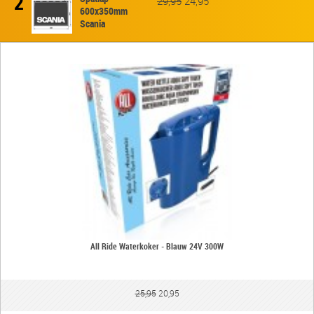
2
29,95
24,95
600x350mm
Scania
All Ride Waterkoker - Blauw 24V 300W
25,95
20,95