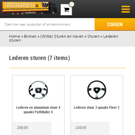
0
ZOEKEN
Home
»
Binnen
»
(Witte) Sturen en naven
»
Sturen
»
Lederen
sturen
Lederen sturen (7 items)
Lederen en aluminium stuur 4
Lederen stuur 3 spaaks Fleet 3
spaaks Pathfinder 4
299,95
249,95